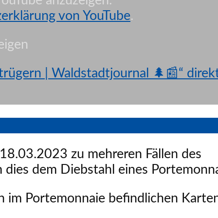
 YouTube anzuzeigen.
erklärung von YouTube
.
eigen
ügern | Waldstadtjournal 🌲📰“ direk
m 18.03.2023 zu mehreren Fällen des
 dies dem Diebstahl eines Portemonna
n im Portemonnaie befindlichen Karte