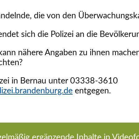
Handelnde, die von den Überwachung
endet sich die Polizei an die Bevölkeru
kann nähere Angaben zu ihnen mache
chten?
izei in Bernau unter 03338-3610
izei.brandenburg.de
entgegen.
gelmäßig ergänzende Inhalte in Videof