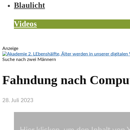
Blaulicht
Wetter
Videos
Veranstaltungen
Anzeige
Suche nach zwei Männern
Fahndung nach Compute
28. Juli 2023
„📌
Fahndung
nach
Computerbetrügern