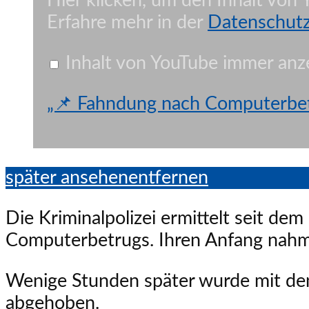
Hier klicken, um den Inhalt von
|
Waldstadtjournal
Erfahre mehr in der
Datenschutz
🌲
📰“
von
YouTube
Inhalt von YouTube immer anz
anzeigen
„📌 Fahndung nach Computerbetr
später ansehen
entfernen
Die Kriminalpolizei ermittelt seit de
Computerbetrugs. Ihren Anfang nahm
Wenige Stunden später wurde mit de
abgehoben.