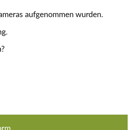
skameras aufgenommen wurden.
ng.
n?
orm.