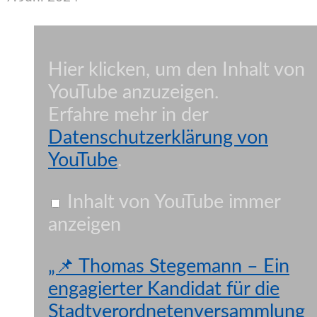
„📌
Thomas
Stegemann
–
Hier klicken, um den Inhalt von
Ein
engagierter
YouTube anzuzeigen.
Kandidat
für
Erfahre mehr in der
die
Stadtverordnetenversammlung
Datenschutzerklärung von
in
Eberswalde
YouTube
.
|
🌲
📰“
von
Inhalt von YouTube immer
YouTube
anzeigen
anzeigen
„📌 Thomas Stegemann – Ein
engagierter Kandidat für die
Stadtverordnetenversammlung